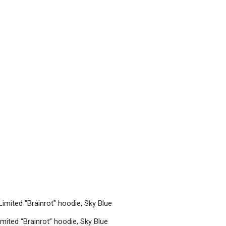
Den
Den
Dette
oprindelige
aktuelle
vare
pris
pris
imited “Brainrot” hoodie, Sky Blue