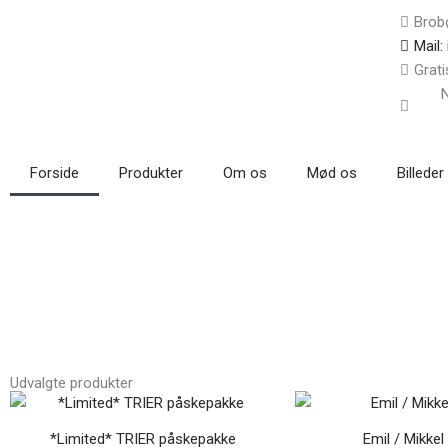
Gå
Brob
til
Mail:
indholdet
Grati
N
Forside
Produkter
Om os
Mød os
Billeder
Udvalgte produkter
Den
Den
De
Dette
oprindelige
aktuelle
opr
vare
pris
pris
pri
*Limited* TRIER påskepakke
Emil / Mikke