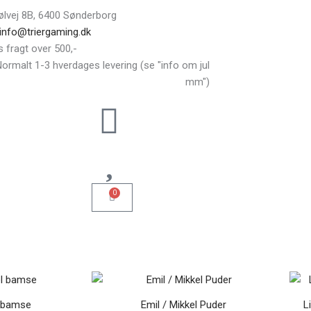
ølvej 8B, 6400 Sønderborg
 info@triergaming.dk
s fragt over 500,-
ormalt 1-3 hverdages levering (se "info om jul
mm")
0
Kurv
n
Den
Den
Den
Dette
Dette
indelige
aktuelle
oprindelige
aktuelle
vare
vare
s
pris
pris
pris
l bamse
Emil / Mikkel Puder
L