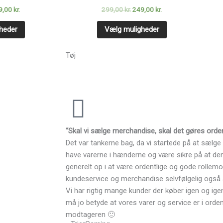
:
er:
har
var:
er:
har
,00 kr..
249,00 kr..
299,00 kr..
249,00 kr..
9,00
kr.
299,00
kr.
249,00
kr.
flere
flere
varianter.
varianter.
heder
Vælg muligheder
Mulighederne
Mulighederne
kan
kan
Tøj
vælges
vælges
på
på
varesiden
varesiden
“Skal vi sælge merchandise, skal det gøres orden
Det var tankerne bag, da vi startede på at sælge 
have varerne i hænderne og være sikre på at den k
generelt op i at være ordentlige og gode rollemo
kundeservice og merchandise selvfølgelig også 
Vi har rigtig mange kunder der køber igen og igen,
må jo betyde at vores varer og service er i orde
modtageren 🙂