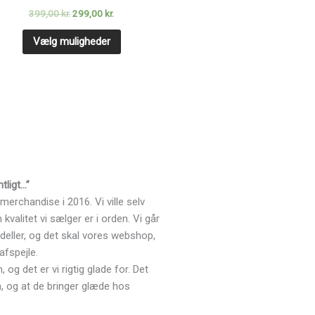
var:
er:
har
399,00 kr..
299,00 kr..
399,00
kr.
299,00
kr.
flere
varianter.
Vælg muligheder
Mulighederne
kan
vælges
på
varesiden
tligt…”
merchandise i 2016. Vi ville selv
valitet vi sælger er i orden. Vi går
deller, og det skal vores webshop,
afspejle.
 og det er vi rigtig glade for. Det
n, og at de bringer glæde hos