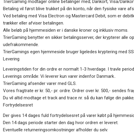
TrierGaming modtager online betalinger med; Dankort, Visa/Dankort
Betaling vil først blive trukket på din konto, når den fysiske vare af
Ved betaling med Visa Electron og Mastercard Debit, som er debitkort
trækker eller afviser betalingen.
Alle beløb på hjemmesiden er i danske kroner og inklusiv moms.
TrierGaming benytter en sikker betalingsserver, der krypterer alle o
udefrakommende.
TrierGamings egen hjemmeside bruger ligeledes kryptering med SS
Levering
Leveringstiden for din ordre er normalt 1-3 hverdage. I travle peri
Leverings område: Vi leverer kun varer indenfor Danmark..
TrierGaming afsender varer med GLS.
Vores fragtrate er kr. 50,- pr. ordre. Ordrer over kr. 500,- sendes fra
Du vil altid modtage et track and trace nr. så du kan følge din pakke,
Fortrydelsesret
Der gives 14 dages fuld fortrydelsesret på varer købt på hjemmesid
Den 14 dags periode starter den dag hvor ordren er leveret.
Eventuelle returneringsomkostninger afholder du selv.