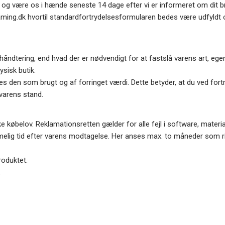
og være os i hænde seneste 14 dage efter vi er informeret om dit br
aming.dk
hvortil standardfortrydelsesformularen bedes være udfyldt 
åndtering, end hvad der er nødvendigt for at fastslå varens art, ege
sisk butik.
es den som brugt og af forringet værdi. Dette betyder, at du ved fort
 varens stand.
e købelov. Reklamationsretten gælder for alle fejl i software, materia
rimelig tid efter varens modtagelse. Her anses max. to måneder som r
roduktet.
.