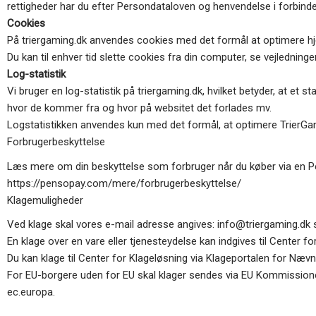
rettigheder har du efter Persondataloven og henvendelse i forbinde
Cookies
På triergaming.dk anvendes cookies med det formål at optimere h
Du kan til enhver tid slette cookies fra din computer, se vejledning
Log-statistik
Vi bruger en log-statistik på triergaming.dk, hvilket betyder, at et
hvor de kommer fra og hvor på websitet det forlades mv.
Logstatistikken anvendes kun med det formål, at optimere TrierG
Forbrugerbeskyttelse
Læs mere om din beskyttelse som forbruger når du køber via en P
https://pensopay.com/mere/forbrugerbeskyttelse/
Klagemuligheder
Ved klage skal vores e-mail adresse angives: info@triergaming.dk
En klage over en vare eller tjenesteydelse kan indgives til Center
Du kan klage til Center for Klageløsning via Klageportalen for Næ
For EU-borgere uden for EU skal klager sendes via EU Kommissione
ec.europa.