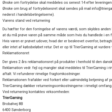
Ønske om fortrydelse skal meddeles os senest 14 efter leveringen 
Ønske om brug af fortrydelsesret skal sendes på mail
info@trierg
nederst i handelsbetingelserne).
Varens stand ved returnering
Du hæfter for den forringelse af varens værdi, som skyldes anden h
at du må prøve varen på samme måde som hvis du handlede i en fy
Hvis varen er prøvet udover, hvad der er beskrevet ovenfor, betragt
eller intet af købsbeløbet retur. Det er op til TrierGaming at vurdere
Reklamationsret
Der gives 2 års reklamationsret på produkter i henhold til den dansk
Reklamation vedr. fejl og mangler skal meddeles til TrierGaming i 
aftalt. Vi refunderer rimelige fragtomkostninger.
Reklamationen frafalder ved forkert eller ualmindelig betjening af p
TrierGaming dækker returneringsomkostningerne i rimeligt omfang
Ved returnering kontaktes virksomheden:
TrierGaming
Brobølvej 8B
6400 Sønderborg