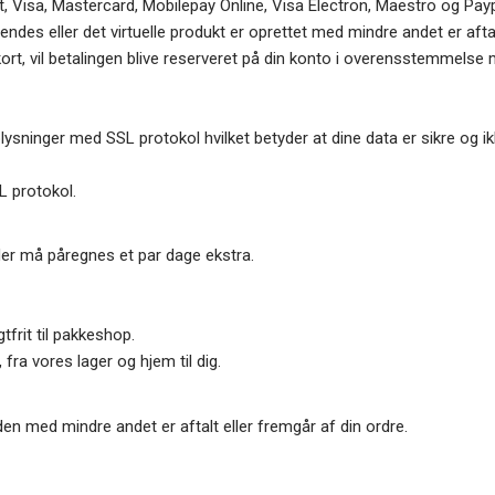
, Visa, Mastercard, Mobilepay Online, Visa Electron, Maestro og Payp
sendes eller det virtuelle produkt er oprettet med mindre andet er aftal
, vil betalingen blive reserveret på din konto i overensstemmelse med 
plysninger med SSL protokol hvilket betyder at dine data er sikre og 
L protokol.
oder må påregnes et par dage ekstra.
gtfrit til pakkeshop.
 fra vores lager og hjem til dig.
en med mindre andet er aftalt eller fremgår af din ordre.