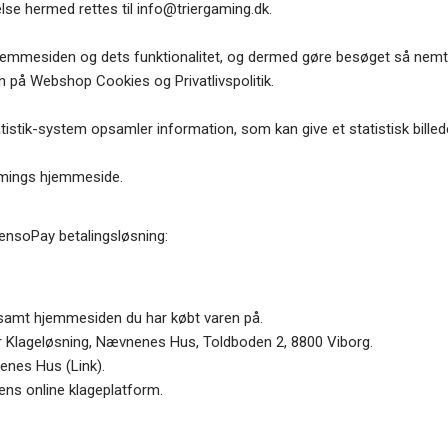
lse hermed rettes til
info@triergaming.dk
.
jemmesiden og dets funktionalitet, og dermed gøre besøget så nemt 
en på
Webshop Cookies og Privatlivspolitik
.
 statistik-system opsamler information, som kan give et statistisk bill
amings hjemmeside.
ensoPay betalingsløsning:
 samt hjemmesiden du har købt varen på.
 for Klageløsning, Nævnenes Hus, Toldboden 2, 8800 Viborg.
vnenes Hus
(Link)
.
ns online klageplatform.