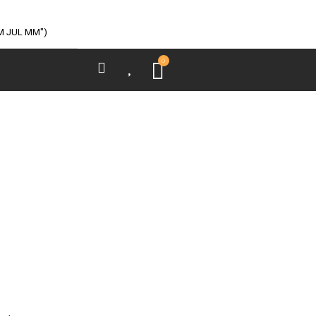
M JUL MM")
0
Kurv