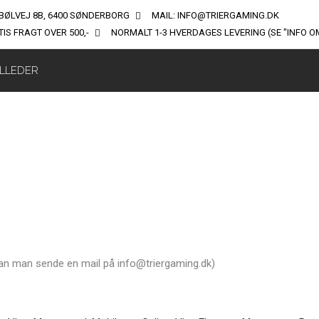
BØLVEJ 8B, 6400 SØNDERBORG
MAIL: INFO@TRIERGAMING.DK
IS FRAGT OVER 500,-
NORMALT 1-3 HVERDAGES LEVERING (SE "INFO O
ILLEDER
 kan man sende en mail på info@triergaming.dk)