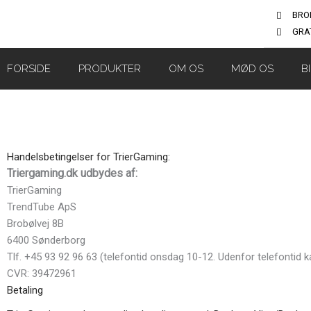
Gå
BRO
til
GRAT
indholdet
FORSIDE
PRODUKTER
OM OS
MØD OS
B
Handelsbetingelser for TrierGaming:
Triergaming.dk udbydes af:
TrierGaming
TrendTube ApS
Brobølvej 8B
6400 Sønderborg
Tlf. +45 93 92 96 63 (telefontid onsdag 10-12. Udenfor telefontid
CVR: 39472961
Betaling