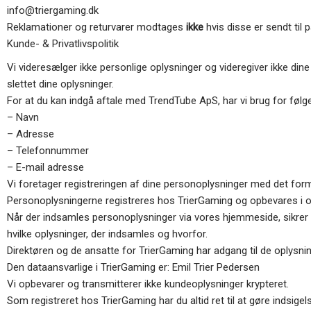
info@triergaming.dk
Reklamationer og returvarer modtages
ikke
hvis disse er sendt til 
Kunde- & Privatlivspolitik
Vi videresælger ikke personlige oplysninger og videregiver ikke dine 
slettet dine oplysninger.
For at du kan indgå aftale med TrendTube ApS, har vi brug for følg
– Navn
– Adresse
– Telefonnummer
– E-mail adresse
Vi foretager registreringen af dine personoplysninger med det formål
Personoplysningerne registreres hos TrierGaming og opbevares i op 
Når der indsamles personoplysninger via vores hjemmeside, sikrer vi
hvilke oplysninger, der indsamles og hvorfor.
Direktøren og de ansatte for TrierGaming har adgang til de oplysnin
Den dataansvarlige i TrierGaming er: Emil Trier Pedersen
Vi opbevarer og transmitterer ikke kundeoplysninger krypteret.
Som registreret hos TrierGaming har du altid ret til at gøre indsigels