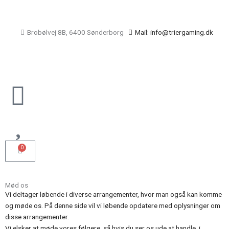
Gå
til
indholdet
Brobølvej 8B, 6400 Sønderborg
Mail: info@triergaming.dk
Main
Menu
0
Kurv
Mød os
Vi deltager løbende i diverse arrangementer, hvor man også kan komme
og møde os. På denne side vil vi løbende opdatere med oplysninger om
disse arrangementer.
Vi elsker at møde vores følgere, så hvis du ser os ude at handle, i