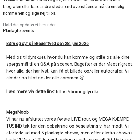
biografen eller bare andre steder end ovenstående, må du endelig
komme hen og sige hej til os.
Hold dig opdateret herunder
Planlagte events
Børn og dyr på Bregentved den 28. juni 2026
Mød os til dyrskuet, hvor du kan komme og stille os alle dine
spørgsmål til en Q&A på scenen. Bagefter er der Meet n’greet,
hvor alle, der har lyst, kan få et billede og/eller autografer. Vi
glæder os til at se Jer alle sammen 🙂
Læs mere via dette link:
https://bornogdyr.dk/
MegaNoob
Vi har nu afsluttet vores første LIVE tour, og MEGA KÆMPE
TUSIND tak for den opbakning og begejstring vi har mødt. Vi
startede ud med 5 planlagte shows, men efter ekstra shows i
både 2025 og 2026 rundt omkring endte vi på ialt 20. Det er jo