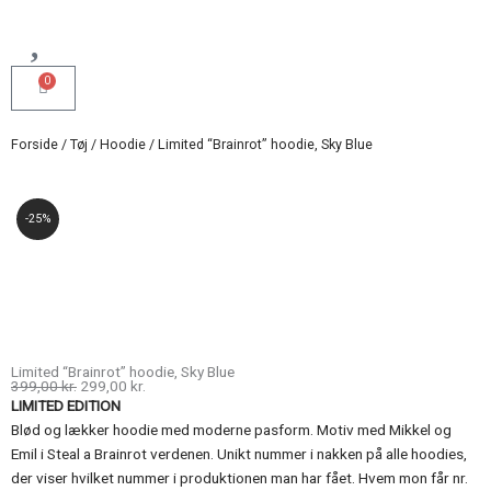
0
Kurv
Forside
/
Tøj
/
Hoodie
/ Limited “Brainrot” hoodie, Sky Blue
-25%
Limited “Brainrot” hoodie, Sky Blue
Den
Den
399,00
kr.
299,00
kr.
oprindelige
aktuelle
LIMITED EDITION
pris
pris
var:
er:
Blød og lækker hoodie med moderne pasform. Motiv med Mikkel og
399,00 kr..
299,00 kr..
Emil i Steal a Brainrot verdenen. Unikt nummer i nakken på alle hoodies,
der viser hvilket nummer i produktionen man har fået. Hvem mon får nr.