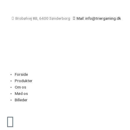
Gå
til
indholdet
Brobølvej 8B, 6400 Sønderborg
Mail: info@triergaming.dk
Main
Menu
Forside
Produkter
Om os
Mød os
Billeder