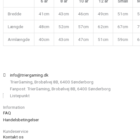
6 år
8 år
10 år
12 år
Small
M
Bredde
41cm
43cm
46cm
49cm
51cm
5
Længde
48cm
52cm
57cm
62cm
67cm
7
Armlængde
40cm
43cm
47cm
51cm
59cm
6
info@triergaming.dk
TrierGaming, Brobølvej 8B, 6400 Sønderborg
Fanpost: TrierGaming, Brobølvej 8B, 6400 Sønderborg
Listepunkt
Information
FAQ
Handelsbetingelser
Kundeservice
Kontakt os