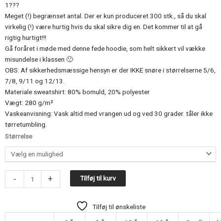
1???
Meget (!) begrænset antal. Der er kun produceret 300 stk., så du skal
virkelig (!) være hurtig hvis du skal sikre dig en. Det kommer til at gå
rigtig hurtigt!!!
Gå foråret i møde med denne fede hoodie, som helt sikkert vil vække
misundelse i klassen 🙂
OBS: Af sikkerhedsmæssige hensyn er der IKKE snøre i størrelserne 5/6,
7/8, 9/11 og 12/13.
Materiale sweatshirt: 80% bomuld, 20% polyester
Vægt: 280 g/m²
Vaskeanvisning: Vask altid med vrangen ud og ved 30 grader. tåler ikke
tørretumbling.
Limited
Størrelse
"Brainrot"
hoodie,
Sky
-
+
Blue
Tilføj til kurv
antal
Tilføj til ønskeliste