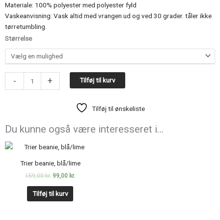
Materiale: 100% polyester med polyester fyld
Vaskeanvisning: Vask altid med vrangen ud og ved 30 grader. tåler ikke
tørretumbling.
TRIER
Størrelse
vinterjakke
antal
-
+
Tilføj til kurv
Tilføj til ønskeliste
Du kunne også være interesseret i…
Den
Den
oprindelige
aktuelle
pris
pris
Trier beanie, blå/lime
var:
er:
159,00
kr.
99,00
kr.
159,00 kr..
99,00 kr..
Tilføj til kurv