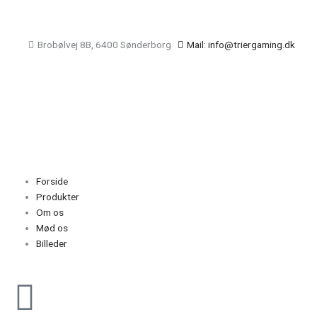
Gå
til
indholdet
Brobølvej 8B, 6400 Sønderborg
Mail: info@triergaming.dk
Main
Menu
Forside
Produkter
Om os
Mød os
Billeder