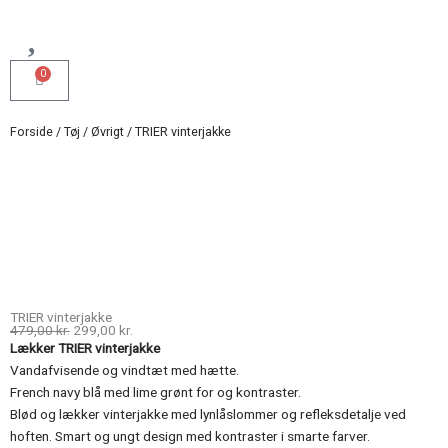
0
Kurv
Forside
/
Tøj
/
Øvrigt
/ TRIER vinterjakke
TRIER vinterjakke
Den
Den
479,00
kr.
299,00
kr.
oprindelige
aktuelle
Lækker TRIER vinterjakke
pris
pris
var:
er:
Vandafvisende og vindtæt med hætte.
479,00 kr..
299,00 kr..
French navy blå med lime grønt for og kontraster.
Blød og lækker vinterjakke med lynlåslommer og refleksdetalje ved
hoften. Smart og ungt design med kontraster i smarte farver.