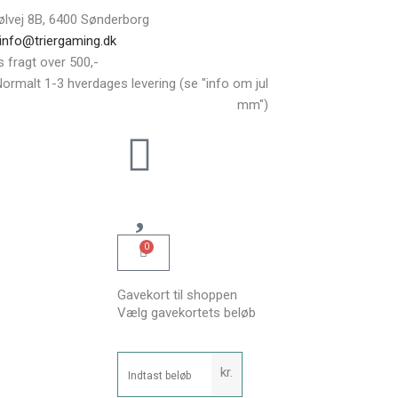
ølvej 8B, 6400 Sønderborg
 info@triergaming.dk
s fragt over 500,-
ormalt 1-3 hverdages levering (se "info om jul
mm")
0
Kurv
Gavekort til shoppen
Gavekort
Vælg gavekortets beløb
til
shoppen
kr.
antal