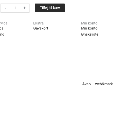
-
+
Tilføj til kurv
rvice
Ekstra
Min konto
os
Gavekort
Min konto
ing
Ønskeliste
Aveo – web&marke