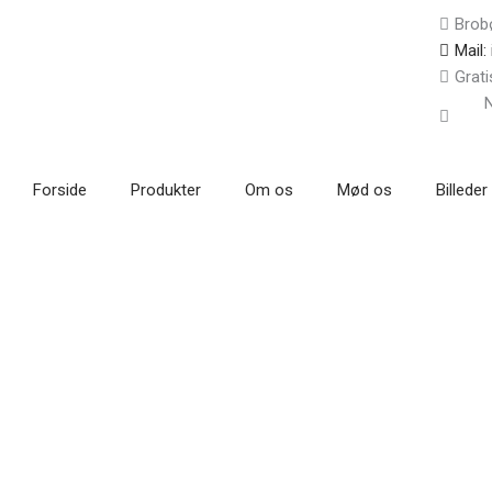
Gå
Brob
til
Mail:
indholdet
Grati
N
Forside
Produkter
Om os
Mød os
Billeder