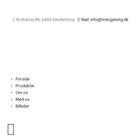
Gå
til
indholdet
Brobølvej 8B, 6400 Sønderborg
Mail: info@triergaming.dk
Main
Menu
Forside
Produkter
Om os
Mød os
Billeder