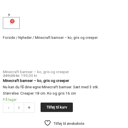
0
Kurv
Forside
/
Nyheder
/ Minecraft bamser – ko, gris og creeper
Minecraft bamser – ko, gris og creeper
Den
Den
249,00
kr.
199,00
kr.
oprindelige
aktuelle
Minecraft bamser – ko, gris og creeper
pris
pris
var:
er:
Nu kan du få dine egne Minecraft bamser. Sæt med 3 stk.
249,00 kr..
199,00 kr..
Størrelse: Creaper 18 cm. Ko og gris 16 cm
Minecraft
På lager
bamser
-
+
Tilføj til kurv
-
ko,
Tilføj til ønskeliste
gris