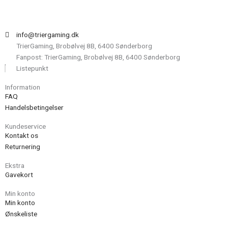
og
creeper
antal
info@triergaming.dk
TrierGaming, Brobølvej 8B, 6400 Sønderborg
Fanpost: TrierGaming, Brobølvej 8B, 6400 Sønderborg
Listepunkt
Information
FAQ
Handelsbetingelser
Kundeservice
Kontakt os
Returnering
Ekstra
Gavekort
Min konto
Min konto
Ønskeliste