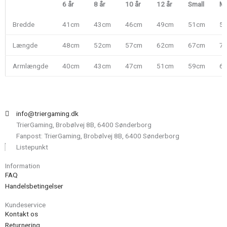
6 år
8 år
10 år
12 år
Small
M
Bredde
41cm
43cm
46cm
49cm
51cm
5
Længde
48cm
52cm
57cm
62cm
67cm
7
Armlængde
40cm
43cm
47cm
51cm
59cm
60
info@triergaming.dk
TrierGaming, Brobølvej 8B, 6400 Sønderborg
Fanpost: TrierGaming, Brobølvej 8B, 6400 Sønderborg
Listepunkt
Information
FAQ
Handelsbetingelser
Kundeservice
Kontakt os
Returnering