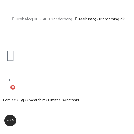
Gå
til
indholdet
Brobølvej 8B, 6400 Sønderborg
Mail: info@triergaming.dk
Main
Menu
0
Kurv
Forside
/
Tøj
/
Sweatshirt
/ Limited Sweatshirt
-23%