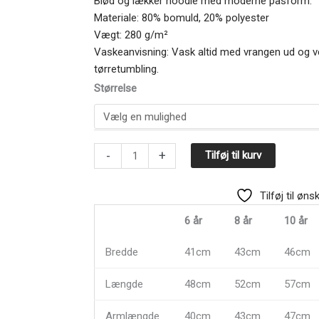
Blød og lækker hoodie med moderne pasform.
var:
er:
389,00 kr..
299,00 kr..
Materiale: 80% bomuld, 20% polyester
Vægt: 280 g/m²
Vaskeanvisning: Vask altid med vrangen ud og ved
tørretumbling.
Hoodie,
Størrelse
Hawaian
Blue
med
Lucky
-
+
Tilføj til kurv
Block
antal
Tilføj til øns
6 år
8 år
10 år
Bredde
41cm
43cm
46cm
Længde
48cm
52cm
57cm
Armlængde
40cm
43cm
47cm