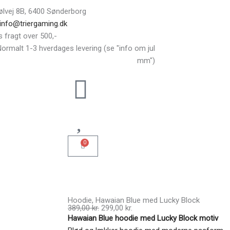
ølvej 8B, 6400 Sønderborg
 info@triergaming.dk
s fragt over 500,-
ormalt 1-3 hverdages levering (se "info om jul
mm")
0
Kurv
Hoodie, Hawaian Blue med Lucky Block
Den
Den
389,00
kr.
299,00
kr.
oprindelige
aktuelle
Hawaian Blue hoodie med Lucky Block motiv
pris
pris