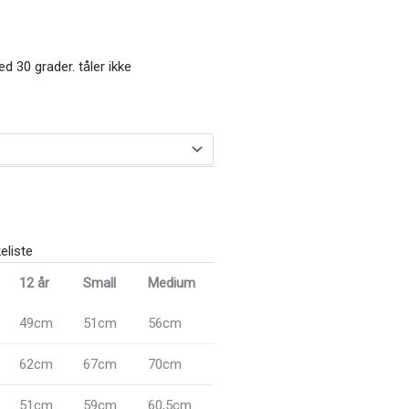
 30 grader. tåler ikke
keliste
12 år
Small
Medium
49cm
51cm
56cm
62cm
67cm
70cm
51cm
59cm
60,5cm