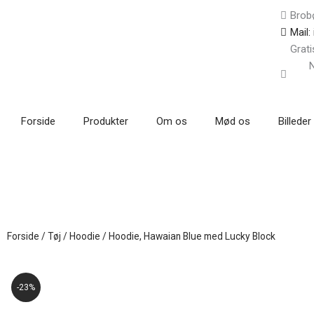
Gå
Brob
til
Mail:
indholdet
Grati
N
Forside
Produkter
Om os
Mød os
Billeder
Forside
/
Tøj
/
Hoodie
/ Hoodie, Hawaian Blue med Lucky Block
-23%