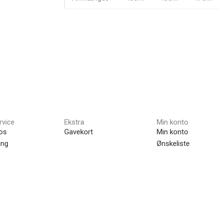
rvice
Ekstra
Min konto
os
Gavekort
Min konto
ing
Ønskeliste