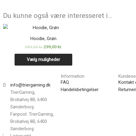
Du kunne også være interesseret i…
Den
Den
Dette
oprindelige
aktuelle
vare
pris
pris
Hoodie, Grøn
var:
er:
har
389,00 kr..
299,00 kr..
389,00
kr.
299,00
kr.
flere
varianter.
Vælg muligheder
Mulighederne
kan
Information
Kundese
vælges
FAQ
Kontakt 
info@triergaming.dk
på
Handelsbetingelser
Returner
TrierGaming,
varesiden
Brobølvej 8B, 6400
Sønderborg
Fanpost: TrierGaming,
Brobølvej 8B, 6400
Sønderborg
Listepunkt