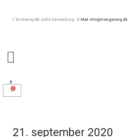
Gå
til
indholdet
Brobølvej 8B, 6400 Sønderborg
Mail: info@triergaming.dk
Main
Menu
0
Kurv
21. september 2020