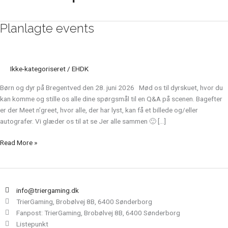
Planlagte events
Planlagte
events
Ikke-kategoriseret
/
EHDK
Børn og dyr på Bregentved den 28. juni 2026 Mød os til dyrskuet, hvor du
kan komme og stille os alle dine spørgsmål til en Q&A på scenen. Bagefter
er der Meet n’greet, hvor alle, der har lyst, kan få et billede og/eller
autografer. Vi glæder os til at se Jer alle sammen 🙂 […]
Read More »
info@triergaming.dk
TrierGaming, Brobølvej 8B, 6400 Sønderborg
Fanpost: TrierGaming, Brobølvej 8B, 6400 Sønderborg
Listepunkt